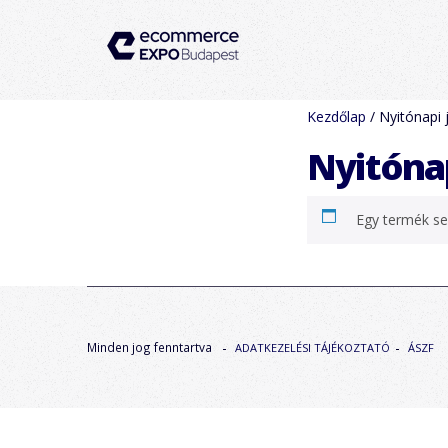
Kezdőlap
/ Nyitónapi 
Nyitónap
Egy termék se
Minden jog fenntartva
ADATKEZELÉSI TÁJÉKOZTATÓ
ÁSZF